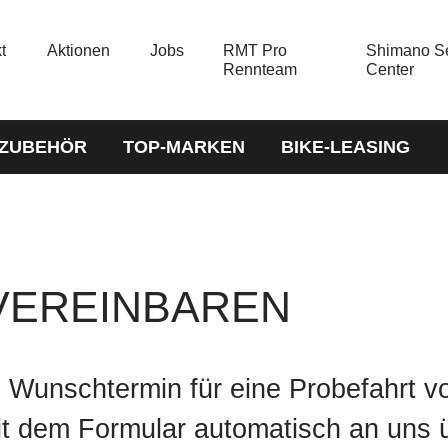
t
Aktionen
Jobs
RMT Pro
Shimano Se
Rennteam
Center
-ZUBEHÖR
TOP-MARKEN
BIKE-LEASING
VEREINBAREN
n Wunschtermin für eine Probefahrt v
t dem Formular automatisch an uns üb