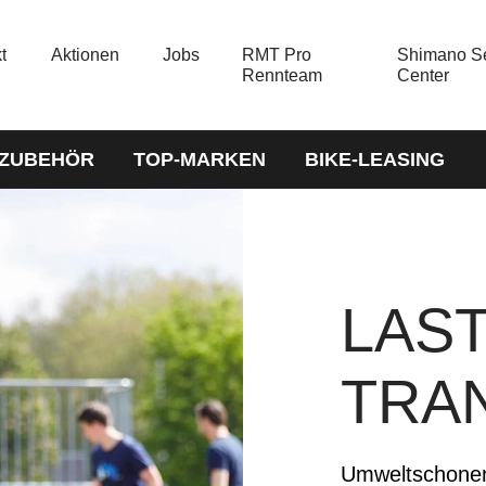
t
Aktionen
Jobs
RMT Pro
Shimano Se
Rennteam
Center
-ZUBEHÖR
TOP-MARKEN
BIKE-LEASING
LAST
TRA
Umweltschonend