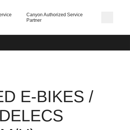
rvice
Canyon Authorized Service
Partner
D E-BIKES /
EDELECS